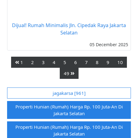
Dijual! Rumah Minimalis Jln. Cipedak Raya Jakarta
Selatan
05 December 2025
1
2
3
4
5
6
7
8
9
10
49
jagakarsa [961]