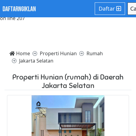
Notice: Trying to access array offset on value of type null in
Daftar
Ca
/home/websiteden/public_html/daftarngiklan.com/core/c
on line 207
Home
Properti Hunian
Rumah
Jakarta Selatan
Properti Hunian (rumah) di Daerah
Jakarta Selatan