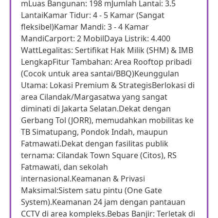
mLuas Bangunan: 198 mJumlah Lantai: 3.5
LantaiKamar Tidur: 4 - 5 Kamar (Sangat
fleksibel)Kamar Mandi: 3 - 4 Kamar
MandiCarport: 2 MobilDaya Listrik: 4.400
WattLegalitas: Sertifikat Hak Milik (SHM) & IMB
LengkapFitur Tambahan: Area Rooftop pribadi
(Cocok untuk area santai/BBQ)Keunggulan
Utama: Lokasi Premium & StrategisBerlokasi di
area Cilandak/Margasatwa yang sangat
diminati di Jakarta Selatan.Dekat dengan
Gerbang Tol (JORR), memudahkan mobilitas ke
TB Simatupang, Pondok Indah, maupun
Fatmawati.Dekat dengan fasilitas publik
ternama: Cilandak Town Square (Citos), RS
Fatmawati, dan sekolah
internasional.Keamanan & Privasi
Maksimal:Sistem satu pintu (One Gate
System).Keamanan 24 jam dengan pantauan
CCTV di area kompleks.Bebas Banjir: Terletak di