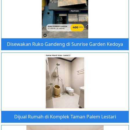
Disewakan Ruko Gandeng di Sunrise Garden Kedoya
Dijual Rumah di Komplek Taman Palem Lestari