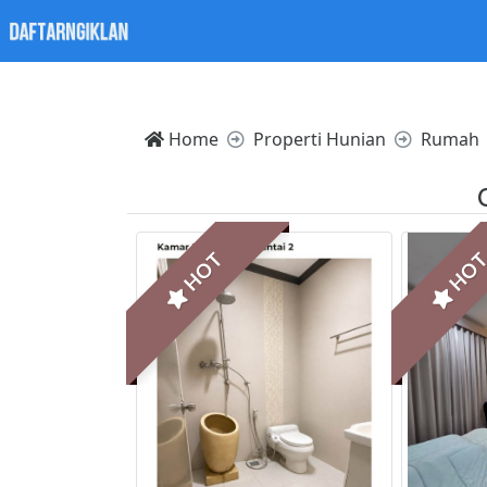
Notice: Trying to access array offset on value of type nul
Home
Properti Hunian
Rumah
HOT
HO