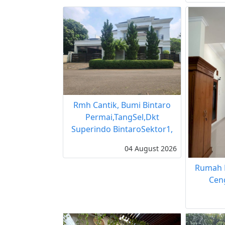
Rmh Cantik, Bumi Bintaro
Permai,TangSel,Dkt
Superindo BintaroSektor1,
04 August 2026
Rumah Di
Cen