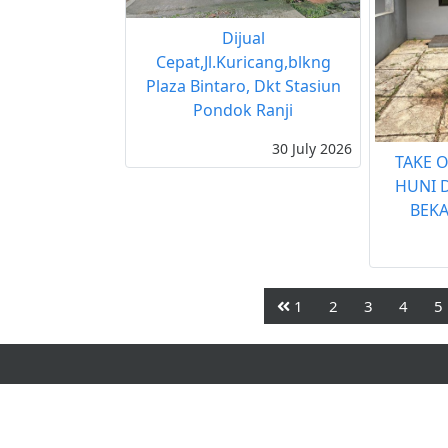
Dijual
Cepat,Jl.Kuricang,blkng
Plaza Bintaro, Dkt Stasiun
Pondok Ranji
30 July 2026
TAKE 
HUNI D
BEKA
1
2
3
4
5