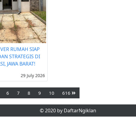
OVER RUMAH SIAP
AN STRATEGIS DI
SI, JAWA BARAT!
29 July 2026
6
7
8
9
10
616
© 2020 by DaftarNgiklan
Tentang Kami
Kontak Kami
Syarat dan Kebija