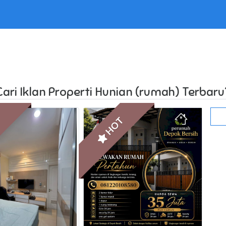
l in /home/websiteden/public_html/daftarngiklan.com/core/co
Cari Iklan Properti Hunian (rumah) Terbaru
T
HOT