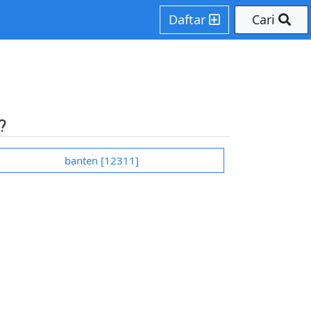
re.php on line 207
Daftar
Cari
?
banten [12311]