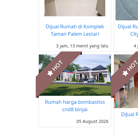
Dijual Rumah di Komplek
Dijual R
Taman Palem Lestari
Cit
3 jam, 13 menit yang lalu
4 
HOT
HO
Rumah harga bombastiss
cnd8 binjai
DiJual 
05 August 2026