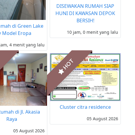
DISEWAKAN RUMAH SIAP
HUNI DI KAWASAN DEPOK
BERSIH!
umah di Green Lake
10 jam, 0 menit yang lalu
y Model Eropa
jam, 4 menit yang lalu
T
HOT
Cluster citra residence
Rumah di Jl. Akasia
05 August 2026
Raya
05 August 2026