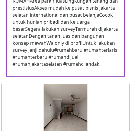
RUMAHArea parkir luasLingkungan tenang dan
prestisiusAkses mudah ke pusat bisnis jakarta
selatan international dan pusat belanjaCocok
untuk hunian pribadi dan keluarga
besarSegera lakukan surveyTermurah dijakarta
selatanDengan tanah luas dan bangunan
konsep mewahWa only di profilUntuk lakukan
survey janji dahulu#rumahbaru #rumahterlaris
#rumahterbaru #rumahdijual
#rumahjakartaselatan #rumahcilandak