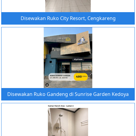
Disewakan Ruko City Resort, Cengkareng
Disewakan Ruko Gandeng di Sunrise Garden Kedoya