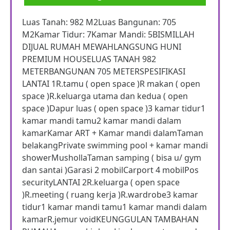
Luas Tanah: 982 M2Luas Bangunan: 705
M2Kamar Tidur: 7Kamar Mandi: 5BISMILLAH
DIJUAL RUMAH MEWAHLANGSUNG HUNI
PREMIUM HOUSELUAS TANAH 982
METERBANGUNAN 705 METERSPESIFIKASI
LANTAI 1R.tamu ( open space )R makan ( open
space )R.keluarga utama dan kedua ( open
space )Dapur luas ( open space )3 kamar tidur1
kamar mandi tamu2 kamar mandi dalam
kamarKamar ART + Kamar mandi dalamTaman
belakangPrivate swimming pool + kamar mandi
showerMushollaTaman samping ( bisa u/ gym
dan santai )Garasi 2 mobilCarport 4 mobilPos
securityLANTAI 2R.keluarga ( open space
)R.meeting ( ruang kerja )R.wardrobe3 kamar
tidur1 kamar mandi tamu1 kamar mandi dalam
kamarR.jemur voidKEUNGGULAN TAMBAHAN