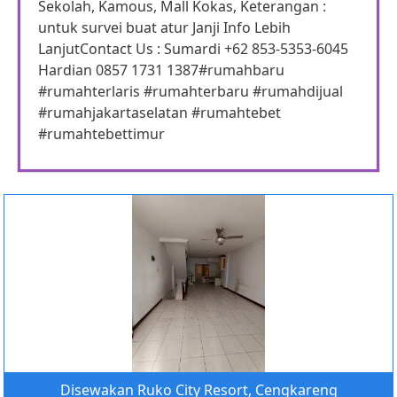
Sekolah, Kamous, Mall Kokas, Keterangan :
untuk survei buat atur Janji Info Lebih
LanjutContact Us : Sumardi +62 853-5353-6045
Hardian 0857 1731 1387#rumahbaru
#rumahterlaris #rumahterbaru #rumahdijual
#rumahjakartaselatan #rumahtebet
#rumahtebettimur
Disewakan Ruko City Resort, Cengkareng