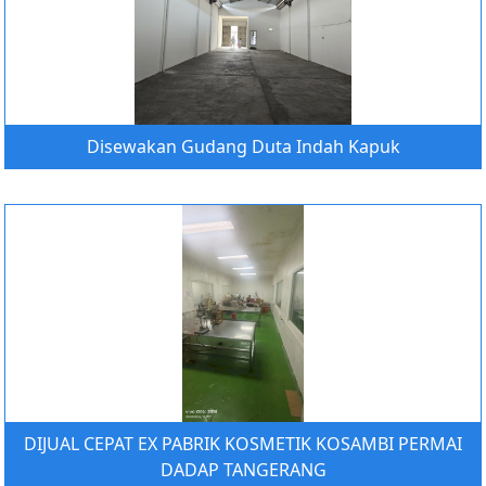
Disewakan Gudang Duta Indah Kapuk
DIJUAL CEPAT EX PABRIK KOSMETIK KOSAMBI PERMAI
DADAP TANGERANG