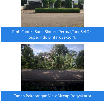
Rmh Cantik, Bumi Bintaro Permai,TangSel,Dkt
Superindo BintaroSektor1,
Tanah Pekarangan View Mreapi Yogyakarta