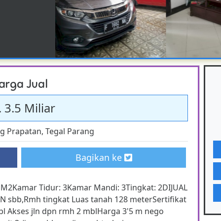
arga Jual
 3.5 Miliar
 Prapatan
,
Tegal Parang
Bagikan ke
 M2Kamar Tidur: 3Kamar Mandi: 3Tingkat: 2DIJUAL
bb,Rmh tingkat Luas tanah 128 meterSertifikat
l Akses jln dpn rmh 2 mblHarga 3'5 m nego