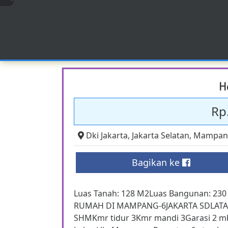
H
Rp.
Dki Jakarta
,
Jakarta Selatan
,
Mampang
Bagikan ke
Luas Tanah: 128 M2Luas Bangunan: 230
RUMAH DI MAMPANG-6JAKARTA SDLATAN s
SHMKmr tidur 3Kmr mandi 3Garasi 2 mb