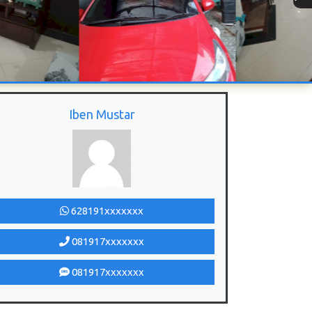
Iben Mustar
628191xxxxxxx
081917xxxxxxx
081917xxxxxxx