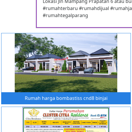
Lokasi Jln Mampang Prapatan 6 atau bu
#rumahterbaru #rumahdijual #rumahj
#rumahtegalparang
Rumah harga bombastiss cnd8 binjai