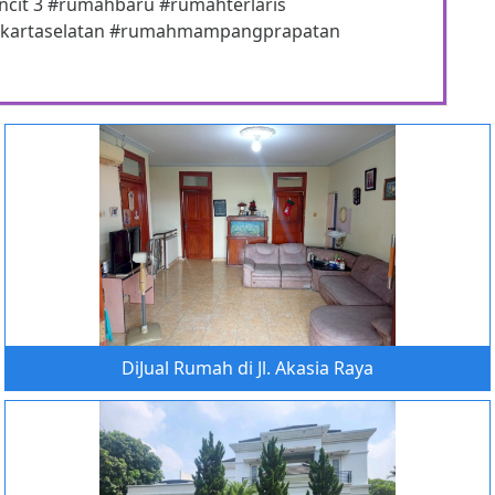
ncit 3 #rumahbaru #rumahterlaris
akartaselatan #rumahmampangprapatan
DiJual Rumah di Jl. Akasia Raya