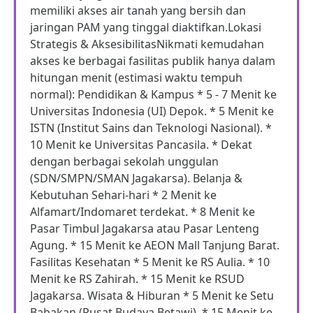
memiliki akses air tanah yang bersih dan
jaringan PAM yang tinggal diaktifkan.Lokasi
Strategis & AksesibilitasNikmati kemudahan
akses ke berbagai fasilitas publik hanya dalam
hitungan menit (estimasi waktu tempuh
normal): Pendidikan & Kampus * 5 - 7 Menit ke
Universitas Indonesia (UI) Depok. * 5 Menit ke
ISTN (Institut Sains dan Teknologi Nasional). *
10 Menit ke Universitas Pancasila. * Dekat
dengan berbagai sekolah unggulan
(SDN/SMPN/SMAN Jagakarsa). Belanja &
Kebutuhan Sehari-hari * 2 Menit ke
Alfamart/Indomaret terdekat. * 8 Menit ke
Pasar Timbul Jagakarsa atau Pasar Lenteng
Agung. * 15 Menit ke AEON Mall Tanjung Barat.
Fasilitas Kesehatan * 5 Menit ke RS Aulia. * 10
Menit ke RS Zahirah. * 15 Menit ke RSUD
Jagakarsa. Wisata & Hiburan * 5 Menit ke Setu
Babakan (Pusat Budaya Betawi). * 15 Menit ke