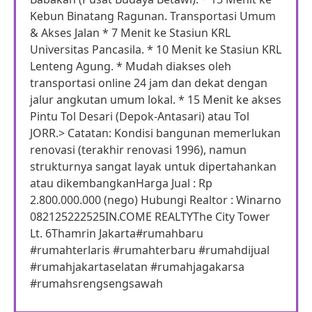
Kebun Binatang Ragunan. Transportasi Umum
& Akses Jalan * 7 Menit ke Stasiun KRL
Universitas Pancasila. * 10 Menit ke Stasiun KRL
Lenteng Agung. * Mudah diakses oleh
transportasi online 24 jam dan dekat dengan
jalur angkutan umum lokal. * 15 Menit ke akses
Pintu Tol Desari (Depok-Antasari) atau Tol
JORR.> Catatan: Kondisi bangunan memerlukan
renovasi (terakhir renovasi 1996), namun
strukturnya sangat layak untuk dipertahankan
atau dikembangkanHarga Jual : Rp
2.800.000.000 (nego) Hubungi Realtor : Winarno
082125222525IN.COME REALTYThe City Tower
Lt. 6Thamrin Jakarta#rumahbaru
#rumahterlaris #rumahterbaru #rumahdijual
#rumahjakartaselatan #rumahjagakarsa
#rumahsrengsengsawah