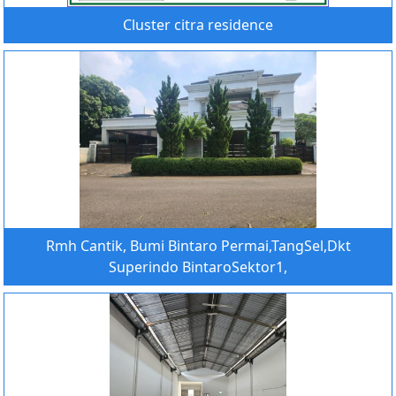
Cluster citra residence
Rmh Cantik, Bumi Bintaro Permai,TangSel,Dkt
Superindo BintaroSektor1,