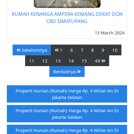
RUMAH KENANGA AMPERA KEMANG DEKAT DGN
CBD SIMATUPANG
15 March 2024
Sebelumnya
1
6
7
8
9
10
11
12
13
14
15
49
Berikutnya
Properti Hunian (rumah) Harga Rp. 4 Miliar-An Di
Jakarta Selatan
Properti Hunian (rumah) Harga Rp. 4 Miliar-An Di
Jakarta Selatan
Properti Hunian (rumah) Harga Rp. 4 Miliar-An Di