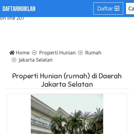
Notice: Trying to access array offset on value of type null in
Daftar
Ca
/home/websiteden/public_html/daftarngiklan.com/core/c
on line 207
Home
Properti Hunian
Rumah
Jakarta Selatan
Properti Hunian (rumah) di Daerah
Jakarta Selatan