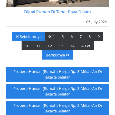
Dijual Rumah Di Tebet Raya Dalam
05 July 2024
Sebelumnya
1
5
6
7
8
9
10
11
12
13
14
49
Berikutnya
Properti Hunian (rumah) Harga Rp. 3 Miliar-An Di
Jakarta Selatan
Properti Hunian (rumah) Harga Rp. 3 Miliar-An Di
Jakarta Selatan
Properti Hunian (rumah) Harga Rp. 3 Miliar-An Di
Jakarta Selatan