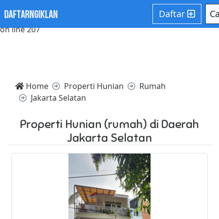
Notice: Trying to access array offset on value of type null in
Daftar
Ca
/home/websiteden/public_html/daftarngiklan.com/core/c
on line 207
Home
Properti Hunian
Rumah
Jakarta Selatan
Properti Hunian (rumah) di Daerah
Jakarta Selatan