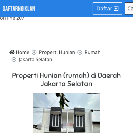
Notice: Trying to access array offset on value of type null in
Daftar
Ca
/home/websiteden/public_html/daftarngiklan.com/core/c
on line 207
Home
Properti Hunian
Rumah
Jakarta Selatan
Properti Hunian (rumah) di Daerah
Jakarta Selatan