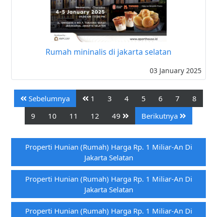
Rumah mininalis di jakarta selatan
03 January 2025
Sebelumnya
1
3
4
5
6
7
8
9
10
11
12
49
Berikutnya
Properti Hunian (rumah) Harga Rp. 1 Miliar-An Di
Jakarta Selatan
Properti Hunian (rumah) Harga Rp. 1 Miliar-An Di
Jakarta Selatan
Properti Hunian (rumah) Harga Rp. 1 Miliar-An Di