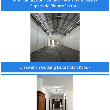
Rmh Cantik, Bumi Bintaro Permai,TangSel,Dkt
Superindo BintaroSektor1,
Disewakan Gudang Duta Indah Kapuk