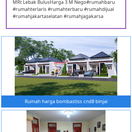
MRt Lebak BulusHarga 3 M Nego#rumahbaru
#rumahterlaris #rumahterbaru #rumahdijual
#rumahjakartaselatan #rumahjagakarsa
Rumah harga bombastiss cnd8 binjai