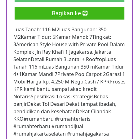
Bagikan ke
Luas Tanah: 116 M2Luas Bangunan: 350
M2Kamar Tidur: 5Kamar Mandi: 7Tingkat:
3American Style House with Private Pool Dalam
Komplek Jln Ray Khafi 1 Jagakarsa, Jakarta
SelatanDetail:Rumah 3Lantai + RooftopLuas
Tanah 116 mLuas Bangunan 350 mKamar Tidur
4+1Kamar Mandi 7Private PoolCarpot 2Garasi 1
MobilHarga Rp. 4.250 M Nego.Cash / KPRProses
KPR kami bantu sampai akad kredit
NotarisSpesifikasi:Lokasi strategisBebas
banjirDekat Tol DesariDekat tempat ibadah,
pendidikan dan kesehatanDekat Cilandak
KKO#rumahbaru #rumahterlaris
#rumahterbaru #rumahdijual
#rumahjakartaselatan #rumahjagakarsa