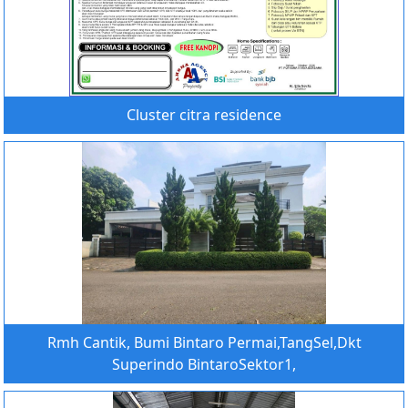
Cluster citra residence
Rmh Cantik, Bumi Bintaro Permai,TangSel,Dkt
Superindo BintaroSektor1,