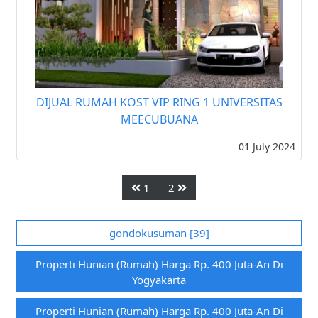
DIJUAL RUMAH KOST VIP RING 1 UNIVERSITAS
MEECUBUANA
01 July 2024
1
2
gondokusuman [39]
Properti Hunian (rumah) Harga Rp. 400 Juta-An Di
Yogyakarta
Properti Hunian (rumah) Harga Rp. 400 Juta-An Di