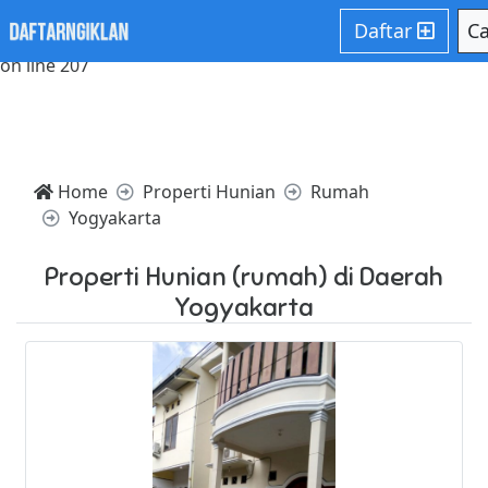
Notice: Trying to access array offset on value of type null in
Daftar
Ca
/home/websiteden/public_html/daftarngiklan.com/core/c
on line 207
Home
Properti Hunian
Rumah
Yogyakarta
Properti Hunian (rumah) di Daerah
Yogyakarta