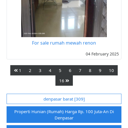
For sale rumah mewah renon
04 February 2025
1
2
3
4
5
6
7
8
9
10
16
denpasar barat [309]
Properti Hunian (rumah) Harga Rp. 100 Juta-An Di
Denpasar