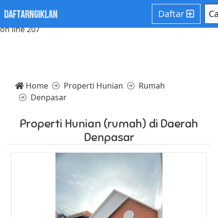
Notice: Trying to access array offset on value of type null in
Daftar
Ca
/home/websiteden/public_html/daftarngiklan.com/core/c
on line 207
Home
Properti Hunian
Rumah
Denpasar
Properti Hunian (rumah) di Daerah
Denpasar