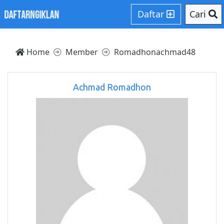
Daftar
Cari
Home
Member
Romadhonachmad48
Achmad Romadhon