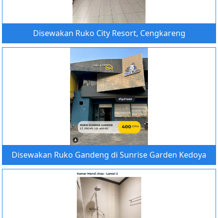
Disewakan Ruko City Resort, Cengkareng
Disewakan Ruko Gandeng di Sunrise Garden Kedoya