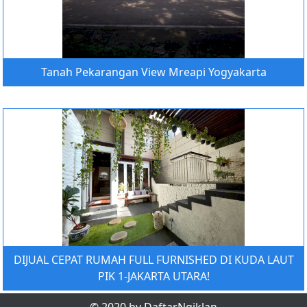
Tanah Pekarangan View Mreapi Yogyakarta
DIJUAL CEPAT RUMAH FULL FURNISHED DI KUDA LAUT
PIK 1-JAKARTA UTARA!