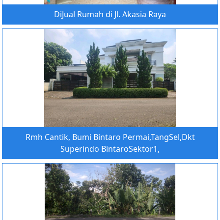
DiJual Rumah di Jl. Akasia Raya
Rmh Cantik, Bumi Bintaro Permai,TangSel,Dkt
Superindo BintaroSektor1,