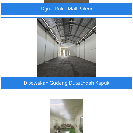
Dijual Ruko Mall Palem
Disewakan Gudang Duta Indah Kapuk