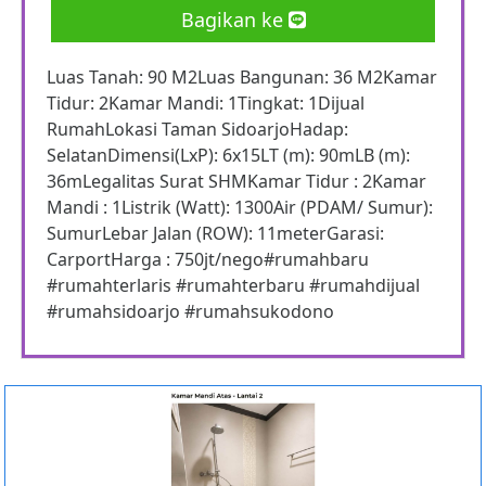
Bagikan ke
Luas Tanah: 90 M2Luas Bangunan: 36 M2Kamar
Tidur: 2Kamar Mandi: 1Tingkat: 1Dijual
RumahLokasi Taman SidoarjoHadap:
SelatanDimensi(LxP): 6x15LT (m): 90mLB (m):
36mLegalitas Surat SHMKamar Tidur : 2Kamar
Mandi : 1Listrik (Watt): 1300Air (PDAM/ Sumur):
SumurLebar Jalan (ROW): 11meterGarasi:
CarportHarga : 750jt/nego#rumahbaru
#rumahterlaris #rumahterbaru #rumahdijual
#rumahsidoarjo #rumahsukodono