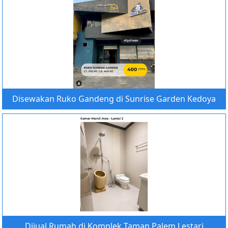
Disewakan Ruko Gandeng di Sunrise Garden Kedoya
Dijual Rumah di Komplek Taman Palem Lestari