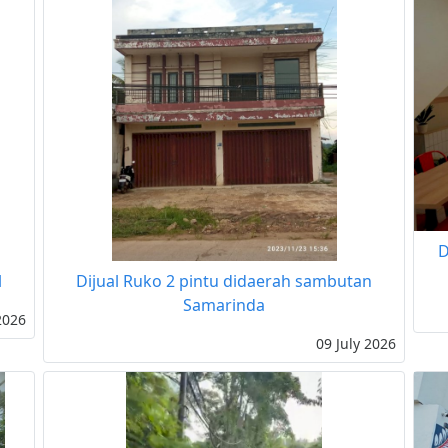
D
l
Dijual Ruko 2 pintu didaerah sambutan
Samarinda
2026
09 July 2026