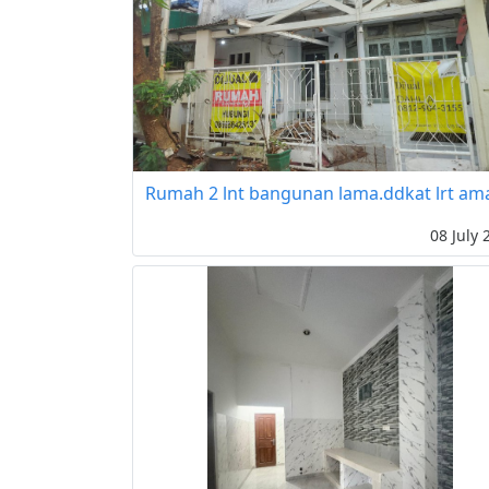
Rumah 2 lnt bangunan lama.ddkat lrt am
08 July 