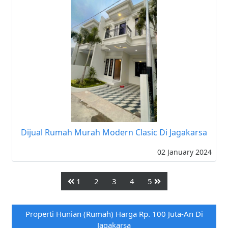
Dijual Rumah Murah Modern Clasic Di Jagakarsa
02 January 2024
1
2
3
4
5
Properti Hunian (rumah) Harga Rp. 100 Juta-An Di
Jagakarsa