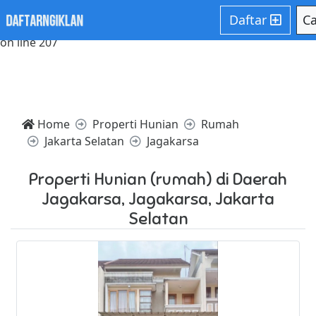
Notice: Trying to access array offset on value of type null in
Daftar
Ca
/home/websiteden/public_html/daftarngiklan.com/core/c
on line 207
Home
Properti Hunian
Rumah
Jakarta Selatan
Jagakarsa
Properti Hunian (rumah) di Daerah
Jagakarsa, Jagakarsa, Jakarta
Selatan