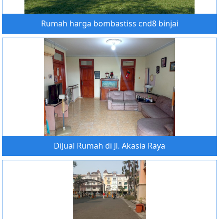
Rumah harga bombastiss cnd8 binjai
DiJual Rumah di Jl. Akasia Raya