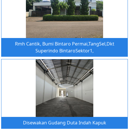
Rmh Cantik, Bumi Bintaro Permai,TangSel,Dkt
Superindo BintaroSektor1,
Disewakan Gudang Duta Indah Kapuk