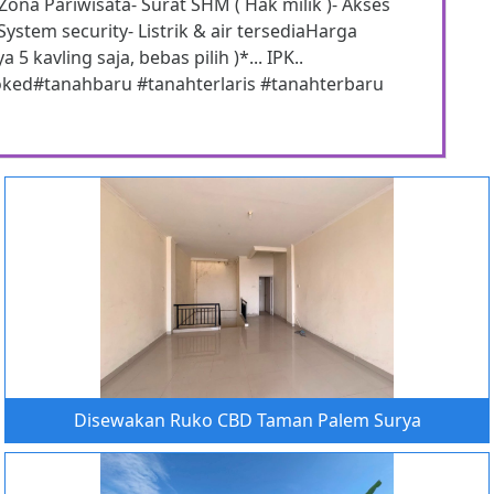
Zona Pariwisata- Surat SHM ( Hak milik )- Akses
ystem security- Listrik & air tersediaHarga
5 kavling saja, bebas pilih )*... IPK..
Booked#tanahbaru #tanahterlaris #tanahterbaru
Disewakan Ruko CBD Taman Palem Surya