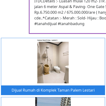
ITDCDetails :- Luasan mulai 120 m2- ITR 
jalan 6 meter Aspal & Paving- One Gate S
Rp.6.750.000 m2 / 675.000.000/are ( hanya 
cde..*Catatan :- Merah : Sold- Hijau : 
#tanahdijual #tanahbadung
Dijual Rumah di Komplek Taman Palem Lestari