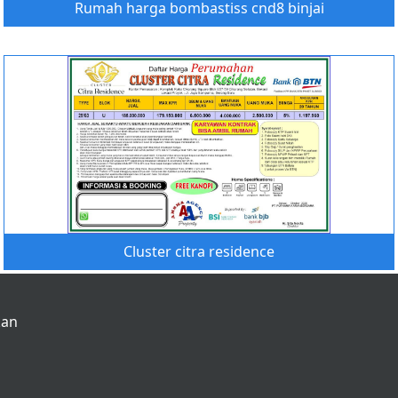
Rumah harga bombastiss cnd8 binjai
Cluster citra residence
kan